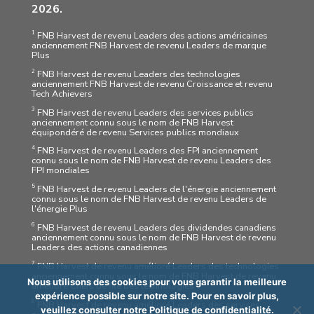
2026.
1
FNB Harvest de revenu Leaders des actions américaines
anciennement FNB Harvest de revenu Leaders de marque
Plus
2
FNB Harvest de revenu Leaders des technologies
anciennement FNB Harvest de revenu Croissance et revenu
Tech Achievers
3
FNB Harvest de revenu Leaders des services publics
anciennement connu sous le nom de FNB Harvest
équipondéré de revenu Services publics mondiaux
4
FNB Harvest de revenu Leaders des FPI anciennement
connu sous le nom de FNB Harvest de revenu Leaders des
FPI mondiales
5
FNB Harvest de revenu Leaders de l'énergie anciennement
connu sous le nom de FNB Harvest de revenu Leaders de
l'énergie Plus
6
FNB Harvest de revenu Leaders des dividendes canadiens
anciennement connu sous le nom de FNB Harvest de revenu
Leaders des actions canadiennes
7
FNB Harvest de revenu amélioré Leaders des technologies
anciennement connu sous le nom de FNB Harvest de revenu
Nous utilisons des cookies pour vous garantir la meilleure
amélioré Chefs de file des technologies
expérience possible sur notre site. Pour en savoir plus,
8
FNB Harvest de revenu amélioré Leaders des services
veuillez consulter notre
Politique de confidentialité
.