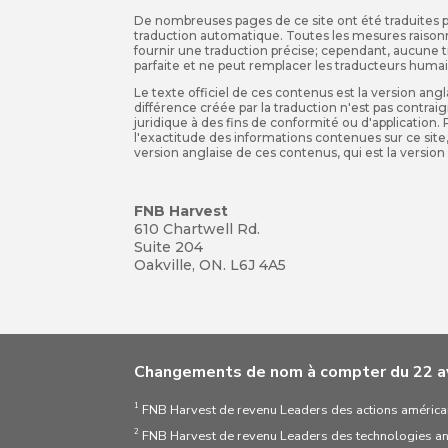
De nombreuses pages de ce site ont été traduites po
traduction automatique. Toutes les mesures raisonn
fournir une traduction précise; cependant, aucune 
parfaite et ne peut remplacer les traducteurs humai
Le texte officiel de ces contenus est la version an
différence créée par la traduction n'est pas contrai
juridique à des fins de conformité ou d'application.
l'exactitude des informations contenues sur ce site,
version anglaise de ces contenus, qui est la version o
FNB Harvest
610 Chartwell Rd.
Suite 204
Oakville, ON. L6J 4A5
Changements de nom à compter du 22 av
1
FNB Harvest de revenu Leaders des actions américa
2
FNB Harvest de revenu Leaders des technologies an