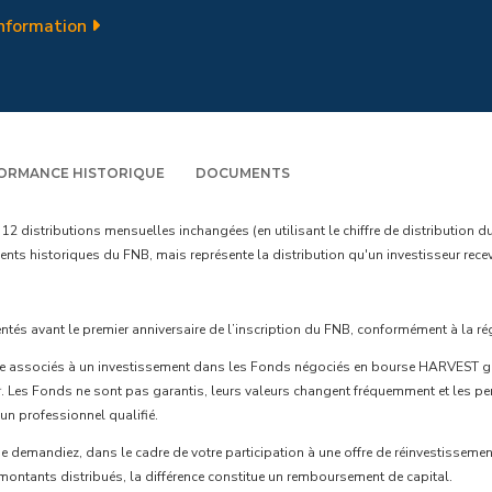
Information
Actifs numériques
Spécialisé
Afficher tous les FNB
ORMANCE HISTORIQUE
DOCUMENTS
 distributions mensuelles inchangées (en utilisant le chiffre de distribution d
s historiques du FNB, mais représente la distribution qu'un investisseur recevrai
entés avant le premier anniversaire de l’inscription du FNB, conformément à la r
e associés à un investissement dans les Fonds négociés en bourse HARVEST géré
tir. Les Fonds ne sont pas garantis, leurs valeurs changent fréquemment et les 
'un professionnel qualifié.
 demandiez, dans le cadre de votre participation à une offre de réinvestissement
 montants distribués, la différence constitue un remboursement de capital.