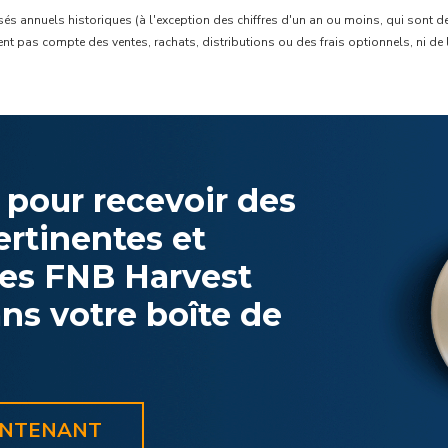
 annuels historiques (à l'exception des chiffres d'un an ou moins, qui sont de
nnent pas compte des ventes, rachats, distributions ou des frais optionnels, ni de 
 pour recevoir des
ertinentes et
 les FNB Harvest
ns votre boîte de
INTENANT