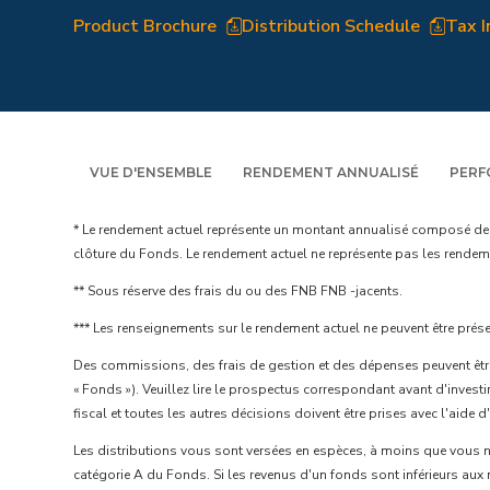
Product Brochure
Distribution Schedule
Tax 
VUE D'ENSEMBLE
RENDEMENT ANNUALISÉ
PERF
* Le rendement actuel représente un montant annualisé composé de 12
clôture du Fonds. Le rendement actuel ne représente pas les rendement
** Sous réserve des frais du ou des FNB FNB -jacents.
*** Les renseignements sur le rendement actuel ne peuvent être prés
Des commissions, des frais de gestion et des dépenses peuvent êtr
« Fonds »). Veuillez lire le prospectus correspondant avant d'inves
fiscal et toutes les autres décisions doivent être prises avec l'aide d
Les distributions vous sont versées en espèces, à moins que vous ne
catégorie A du Fonds. Si les revenus d'un fonds sont inférieurs aux