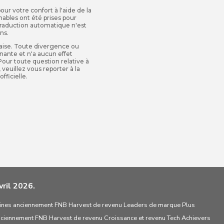
ur votre confort à l'aide de la
ables ont été prises pour
traduction automatique n'est
ns.
glaise. Toute divergence ou
gnante et n'a aucun effet
 Pour toute question relative à
 veuillez vous reporter à la
fficielle.
ril 2026.
ines anciennement FNB Harvest de revenu Leaders de marque Plus
ciennement FNB Harvest de revenu Croissance et revenu Tech Achievers