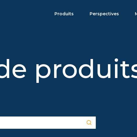
Produits
Perspectives
e produit
FNB Harvest
Brochure produit
Actions à revenu élevé
Calendrier de distribution
Actions
Actions améliorées
Rendement supérieur
Revenu fixe
Allocation d'actifs