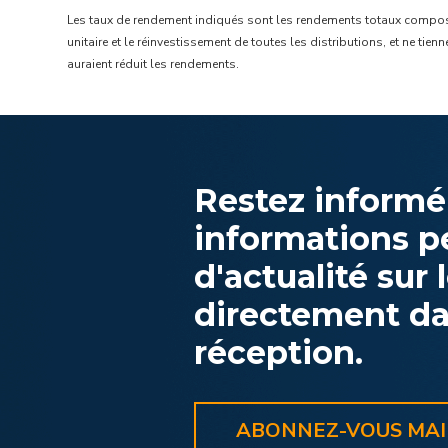
Les taux de rendement indiqués sont les rendements totaux composés
unitaire et le réinvestissement de toutes les distributions, et ne tie
auraient réduit les rendements.
Restez informé
informations p
d'actualité sur
directement da
réception.
ABONNEZ-VOUS MA