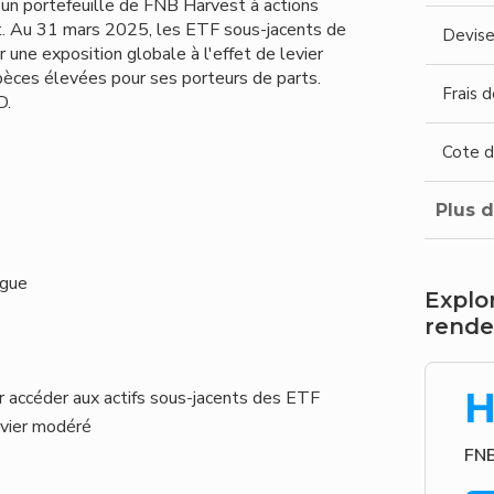
d'un portefeuille de FNB Harvest à actions
ert. Au 31 mars 2025, les ETF sous-jacents de
Devis
 une exposition globale à l'effet de levier
pèces élevées pour ses porteurs de parts.
Frais 
D.
Cote d
Plus d
ogue
Explo
rende
H
our accéder aux actifs sous-jacents des ETF
evier modéré
FNB