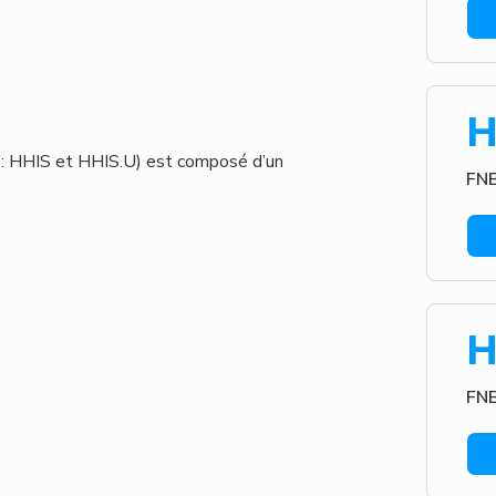
H
 : HHIS et HHIS.U) est composé d’un
FNB
H
FNB