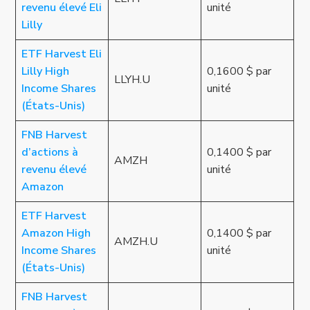
revenu élevé Eli
unité
Lilly
ETF Harvest Eli
Lilly High
0,1600 $ par
LLYH.U
Income Shares
unité
(États-Unis)
FNB Harvest
d’actions à
0,1400 $ par
AMZH
revenu élevé
unité
Amazon
ETF Harvest
Amazon High
0,1400 $ par
AMZH.U
Income Shares
unité
(États-Unis)
FNB Harvest