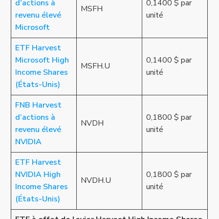
d’actions à
0,1400 $ par
MSFH
revenu élevé
unité
Microsoft
ETF Harvest
Microsoft High
0,1400 $ par
MSFH.U
Income Shares
unité
(États-Unis)
FNB Harvest
d’actions à
0,1800 $ par
NVDH
revenu élevé
unité
NVIDIA
ETF Harvest
NVIDIA High
0,1800 $ par
NVDH.U
Income Shares
unité
(États-Unis)