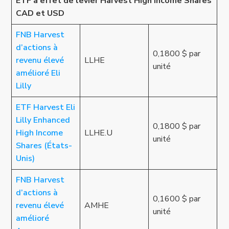
ETF à effet de levier Harvest High Income Shares
CAD et USD
FNB Harvest
d’actions à
0,1800 $ par
revenu élevé
LLHE
unité
amélioré Eli
Lilly
ETF Harvest Eli
Lilly Enhanced
0,1800 $ par
High Income
LLHE.U
unité
Shares (États-
Unis)
FNB Harvest
d’actions à
0,1600 $ par
revenu élevé
AMHE
unité
amélioré