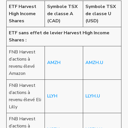
ETF Harvest
Symbole TSX
Symbole TSX
High Income
de classe A
de classe U
Shares
(CAD)
(USD)
ETF sans effet de levier Harvest High Income
Shares :
FNB Harvest
d’actions à
AMZH
AMZH.U
revenu élevé
Amazon
FNB Harvest
d’actions à
LLYH
LLYH.U
revenu élevé Eli
Lilly
FNB Harvest
d’actions à