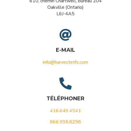
610, chemin Chartwell, bureau 204
Oakville (Ontario)
L6J-4A5

E-MAIL
info@harvestetfs.com

TÉLÉPHONER
416.649.4541
866.998.8298