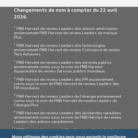
Changements de nom à compter du 22 avril
2026.
1
FNB Harvest de revenu Leaders des actions américaines
anciennement FNB Harvest de revenu Leaders de marque
Plus
2
FNB Harvest de revenu Leaders des technologies
anciennement FNB Harvest de revenu Croissance et revenu
Tech Achievers
3
FNB Harvest de revenu Leaders des services publics
anciennement connu sous le nom de FNB Harvest
équipondéré de revenu Services publics mondiaux
4
FNB Harvest de revenu Leaders des FPI anciennement
connu sous le nom de FNB Harvest de revenu Leaders des
FPI mondiales
5
FNB Harvest de revenu Leaders de l'énergie anciennement
connu sous le nom de FNB Harvest de revenu Leaders de
l'énergie Plus
6
FNB Harvest de revenu Leaders des dividendes canadiens
anciennement connu sous le nom de FNB Harvest de revenu
Leaders des actions canadiennes
7
FNB Harvest de revenu amélioré Leaders des technologies
anciennement connu sous le nom de FNB Harvest de revenu
Nous utilisons des cookies pour vous garantir la meilleure