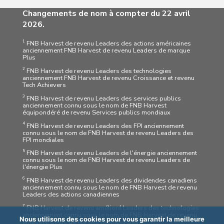
Changements de nom à compter du 22 avril
2026.
1
FNB Harvest de revenu Leaders des actions américaines
anciennement FNB Harvest de revenu Leaders de marque
Plus
2
FNB Harvest de revenu Leaders des technologies
anciennement FNB Harvest de revenu Croissance et revenu
Tech Achievers
3
FNB Harvest de revenu Leaders des services publics
anciennement connu sous le nom de FNB Harvest
équipondéré de revenu Services publics mondiaux
4
FNB Harvest de revenu Leaders des FPI anciennement
connu sous le nom de FNB Harvest de revenu Leaders des
FPI mondiales
5
FNB Harvest de revenu Leaders de l'énergie anciennement
connu sous le nom de FNB Harvest de revenu Leaders de
l'énergie Plus
6
FNB Harvest de revenu Leaders des dividendes canadiens
anciennement connu sous le nom de FNB Harvest de revenu
Leaders des actions canadiennes
7
FNB Harvest de revenu amélioré Leaders des technologies
anciennement connu sous le nom de FNB Harvest de revenu
Nous utilisons des cookies pour vous garantir la meilleure
amélioré Chefs de file des technologies