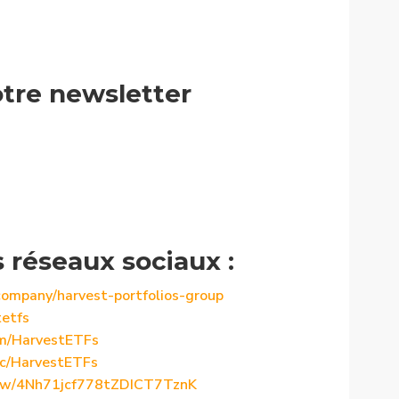
tre newsletter
s réseaux sociaux :
company/harvest-portfolios-group
tetfs
om/HarvestETFs
/c/HarvestETFs
show/4Nh71jcf778tZDICT7TznK