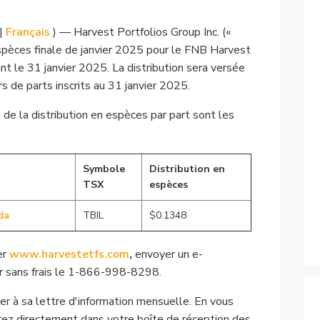
Actifs numériques
|
Français
) — Harvest Portfolios Group Inc. («
Spécialisé
espèces finale de janvier 2025 pour le FNB Harvest
nt le 31 janvier 2025. La distribution sera versée
Afficher tous les FNB
s de parts inscrits au 31 janvier 2025.
 de la distribution en espèces par part sont les
Symbole
Distribution en
TSX
espèces
da
TBIL
$0.1348
ter
www.harvestetfs.com
,
envoyer un e-
r sans frais le 1-866-998-8298.
r à sa lettre d'information mensuelle. En vous
evrez directement dans votre boîte de réception des