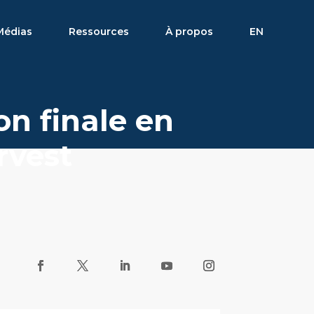
Médias
Ressources
À propos
EN
on finale en
rvest