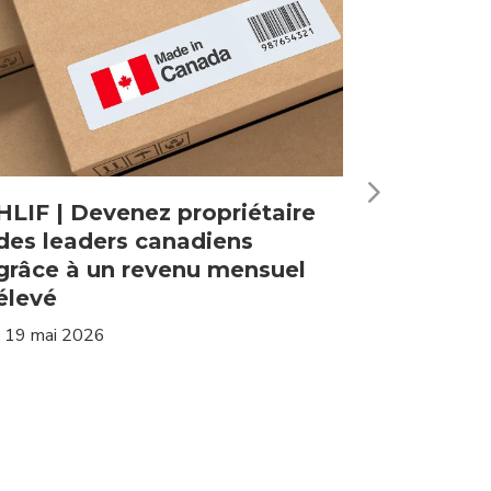
HLIF | Devenez propriétaire
HBF | L
des leaders canadiens
matière
grâce à un revenu mensuel
actions
élevé
|
14 mai 20
|
19 mai 2026