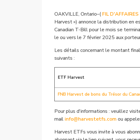
OAKVILLE, Ontario–(
FIL D'AFFAIRES
Harvest ») annonce la distribution en 
Canadian T-Bill pour le mois se termina
le ou vers le 7 février 2025 aux porteur
Les détails concernant le montant final
suivants :
ETF Harvest
FNB Harvest de bons du Trésor du Cana
Pour plus d'informations : veuillez visi
mail
info@harvestetfs.com
ou appele
Harvest ETFs vous invite à vous abonne
abonnant via le lien suivant, vous rec