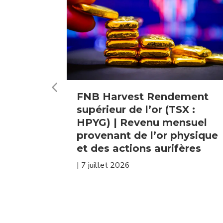
s
FNB Harvest Rendement
supérieur de l’or (TSX :
 encore
HPYG) | Revenu mensuel
issance
provenant de l’or physique
vestir
et des actions aurifères
|
7 juillet 2026