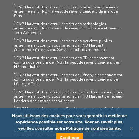
1
FNB Harvest de revenu Leaders des actions américaines
anciennement FNB Harvest de revenu Leaders de marque
Plus
2
FNB Harvest de revenu Leaders des technologies
anciennement FNB Harvest de revenu Croissance et revenu
Tech Achievers
3
FNB Harvest de revenu Leaders des services publics
anciennement connu sous le nom de FNB Harvest
équipondéré de revenu Services publics mondiaux
4
FNB Harvest de revenu Leaders des FPI anciennement
connu sous le nom de FNB Harvest de revenu Leaders des
FPI mondiales
5
FNB Harvest de revenu Leaders de l'énergie anciennement
connu sous le nom de FNB Harvest de revenu Leaders de
l'énergie Plus
6
FNB Harvest de revenu Leaders des dividendes canadiens
anciennement connu sous le nom de FNB Harvest de revenu
Leaders des actions canadiennes
7
FNB Harvest de revenu amélioré Leaders des technologies
anciennement connu sous le nom de FNB Harvest de revenu
Nous utilisons des cookies pour vous garantir la meilleure
amélioré Chefs de file des technologies
expérience possible sur notre site. Pour en savoir plus,
8
FNB Harvest de revenu amélioré Leaders des services
veuillez consulter notre
Politique de confidentialité
.
publics anciennement connu sous le nom de FNB Harvest
équipondéré de revenu amélioré Services publics mondiaux
Continuer