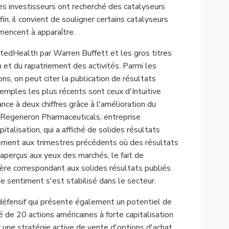
s investisseurs ont recherché des catalyseurs
in, il convient de souligner certains catalyseurs
mmencent à apparaître.
itedHealth par Warren Buffett et les gros titres
n et du rapatriement des activités. Parmi les
ns, on peut citer la publication de résultats
xemples les plus récents sont ceux d'Intuitive
sance à deux chiffres grâce à l'amélioration du
e Regeneron Pharmaceuticals, entreprise
talisation, qui a affiché de solides résultats
vement aux trimestres précédents où des résultats
aperçus aux yeux des marchés, le fait de
ère correspondant aux solides résultats publiés
le sentiment s'est stabilisé dans le secteur.
défensif qui présente également un potentiel de
 de 20 actions américaines à forte capitalisation
 une stratégie active de vente d'options d'achat