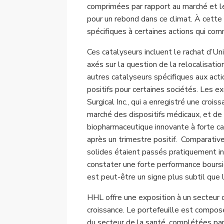
comprimées par rapport au marché et le
pour un rebond dans ce climat. À cette f
spécifiques à certaines actions qui co
Ces catalyseurs incluent le rachat d’Un
axés sur la question de la relocalisatio
autres catalyseurs spécifiques aux actio
positifs pour certaines sociétés. Les e
Surgical Inc., qui a enregistré une crois
marché des dispositifs médicaux, et d
biopharmaceutique innovante à forte capi
après un trimestre positif. Comparati
solides étaient passés pratiquement in
constater une forte performance boursi
est peut-être un signe plus subtil que 
HHL offre une exposition à un secteur 
croissance. Le portefeuille est composé
du secteur de la santé, complétées par